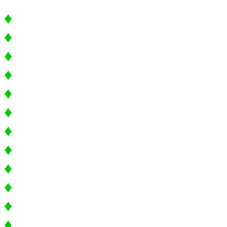
♦
Широкий угол обзора: 145 г
♦
Угол поворота экрана: 270 г
♦
Четырехкратное цифровое
♦
Видео формат: MJPEG (AVI
♦
Разрешение видео: до 1280
♦
Частота кадров в секунду: 
♦
Формат фото: JPEG
♦
Разрешение фото: до 2592*
♦
Встроенный микрофон и д
♦
Детектор движения
♦
Авто-пуск при подаче пита
♦
Запись видео во время зар