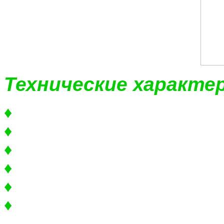
Технические характе
♦
Экран 2.5” LCD
♦
Сенсор 1.3 МР
♦
Выход для подключения к 
♦
Ночное видение (ИК-подсве
♦
Четырехслойная стеклянна
♦
Диапазон фокусировки: от 
(Автоматическая фокусировк