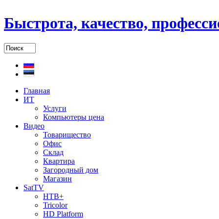
Быстрота, качество, професс
Главная
ИТ
Услуги
Компьютеры цена
Видео
Товарищество
Офис
Склад
Квартира
Загородный дом
Магазин
SatTV
НТВ+
Tricolor
HD Platform