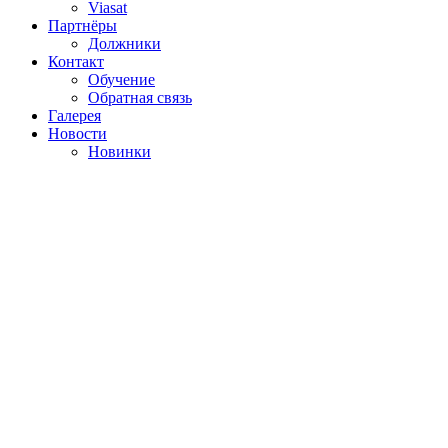
Viasat
Партнёры
Должники
Контакт
Обучение
Обратная связь
Галерея
Новости
Новинки
********** ПРЕДЛОЖЕНИЯ 2020 **********
Количество
камер
в системе