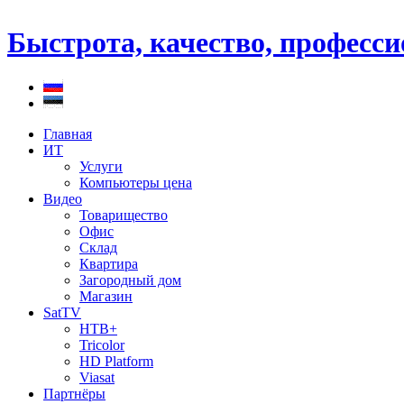
Быстрота, качество, професс
Главная
ИТ
Услуги
Компьютеры цена
Видео
Товарищество
Офис
Склад
Квартира
Загородный дом
Магазин
SatTV
НТВ+
Tricolor
HD Platform
Viasat
Партнёры